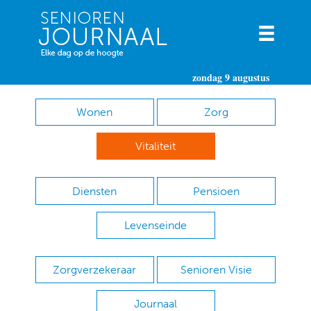
zondag 9 augustus
Wonen
Zorg
Vitaliteit
Diensten
Pensioen
Levenseinde
Zorgverzekeraar
Senioren Visie
Journaal