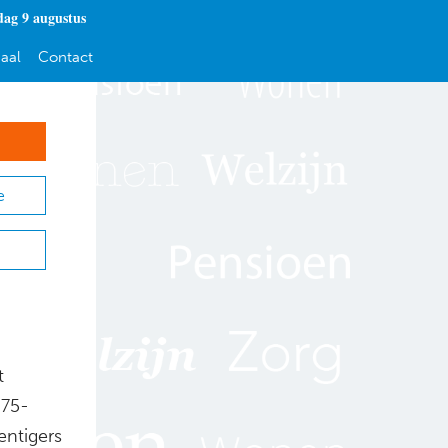
dag 9 augustus
aal
Contact
e
t
 75-
entigers