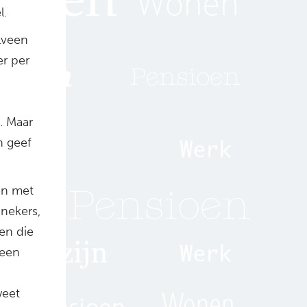
l.
lveen
er per
. Maar
n geef
en met
nnekers,
een die
 een
weet