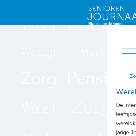
Zo
Werel
De inter
leeftijd
wereldk
jarige 