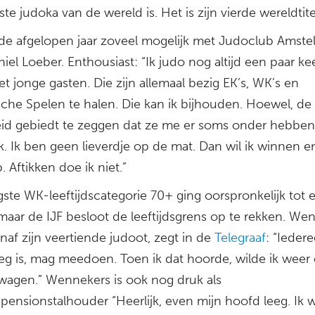
ste judoka van de wereld is. Het is zijn vierde wereldtite
inde afgelopen jaar zoveel mogelijk met Judoclub Amste
iel Loeber. Enthousiast: “Ik judo nog altijd een paar ke
 jonge gasten. Die zijn allemaal bezig EK’s, WK’s en
che Spelen te halen. Die kan ik bijhouden. Hoewel, de
heid gebiedt te zeggen dat ze me er soms onder hebben
k. Ik ben geen lieverdje op de mat. Dan wil ik winnen e
. Aftikken doe ik niet.”
ste WK-leeftijdscategorie 70+ ging oorspronkelijk tot 
 maar de IJF besloot de leeftijdsgrens op te rekken. We
anaf zijn veertiende judoot, zegt in de
Telegraaf
: “Ieder
oeg is, mag meedoen. Toen ik dat hoorde, wilde ik weer
wagen.” Wennekers is ook nog druk als
pensionstalhouder “Heerlijk, even mijn hoofd leeg. Ik 