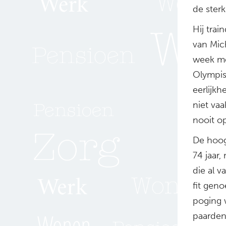
de sterk
Hij tra
van Mich
week met
Olympis
eerlijk
niet vaa
nooit op
De hoog
74 jaar,
die al v
fit gen
poging 
paarden