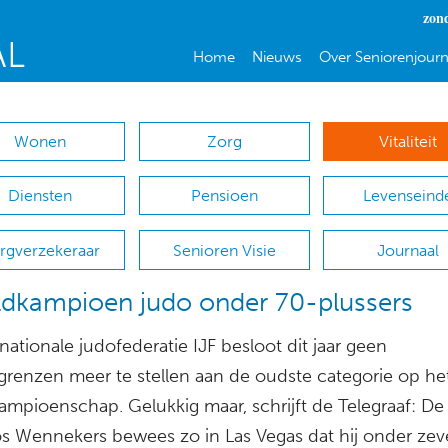
zon
Home
Nieuws
Over Seniorenjourn
Wonen
Zorg
Vitaliteit
Diensten
Pensioen
Levenseind
rgverzekeraar
Senioren Visie
Journaal
dkampioen judo onder 70-plussers
nationale judofederatie IJF besloot dit jaar geen
sgrenzen meer te stellen aan de oudste categorie op he
ampioenschap. Gelukkig maar, schrijft de Telegraaf: De
Jos Wennekers bewees zo in Las Vegas dat hij onder zev