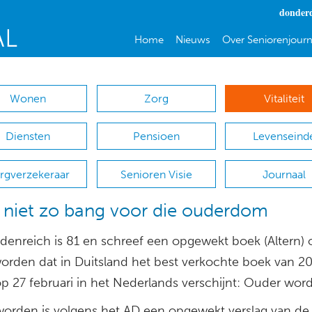
donderd
Home
Nieuws
Over Seniorenjourn
Wonen
Zorg
Vitaliteit
Diensten
Pensioen
Levenseind
rgverzekeraar
Senioren Visie
Journaal
niet zo bang voor die ouderdom
idenreich is 81 en schreef een opgewekt boek (Altern) 
orden dat in Duitsland het best verkochte boek van 2
op 27 februari in het Nederlands verschijnt: Ouder wor
orden is volgens het AD een opgewekt verslag van de