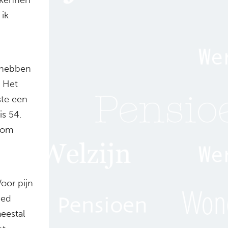
 ik
d hebben
. Het
ste een
is 54.
k om
Voor pijn
bed
eestal