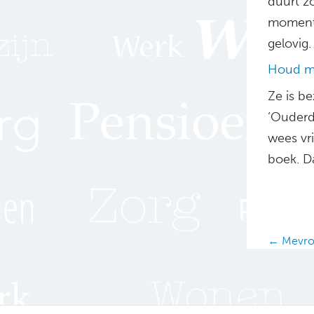
duurt zo
moment 
gelovig.
Houd 
Ze is be
‘Ouderdo
wees vr
boek. Da
Posts
← Mevro
navig