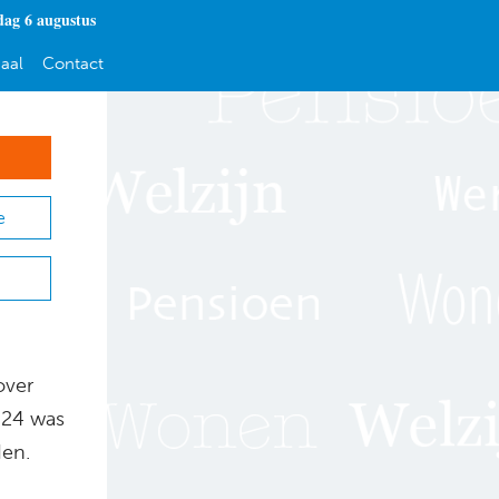
ag 6 augustus
aal
Contact
e
over
024 was
den.