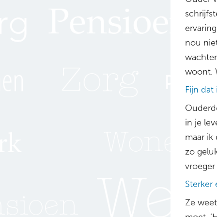
schrijfs
ervaring
nou nie
wachten
woont. W
Fijn dat
Ouderdo
in je lev
maar ik 
zo geluk
vroeger 
Sterker 
Ze weet
moet. ‘