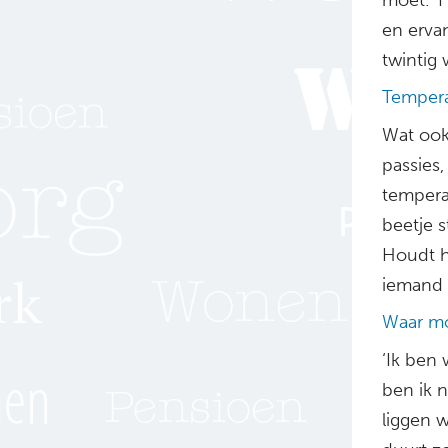
en ervan
twintig 
Tempera
Wat ook
passies,
tempera
beetje s
Houdt hi
iemand b
Waar mo
‘Ik ben 
ben ik n
liggen 