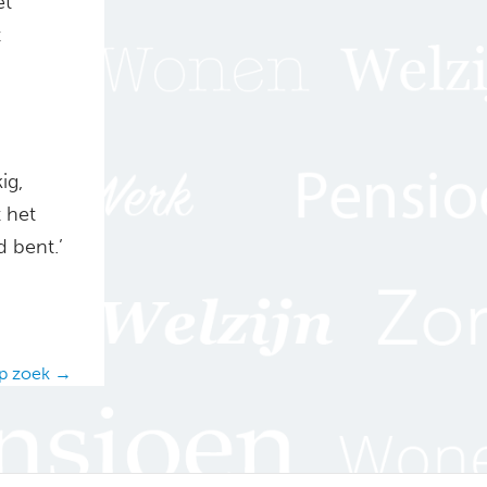
et
t
ig,
 het
d bent.’
 op zoek →