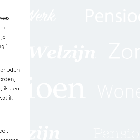
wees
en
 je
g.’
perioden
worden,
, ik ben
wat ik
zoek
erkennen