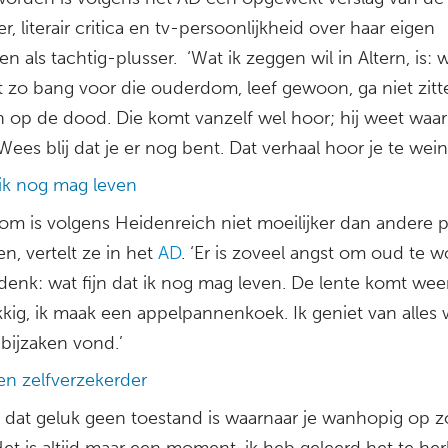
ter, literair critica en tv-persoonlijkheid over haar eigen
en als tachtig-plusser. ‘Wat ik zeggen wil in Altern, is: 
t zo bang voor die ouderdom, leef gewoon, ga niet zitt
 op de dood. Die komt vanzelf wel hoor; hij weet waar
ees blij dat je er nog bent. Dat verhaal hoor je te weini
 ik nog mag leven
m is volgens Heidenreich niet moeilijker dan andere 
en, vertelt ze in het
AD
. ‘Er is zoveel angst om oud te 
denk: wat fijn dat ik nog mag leven. De lente komt weer
kig, ik maak een appelpannenkoek. Ik geniet van alles 
bijzaken vond.’
en zelfverzekerder
 dat geluk geen toestand is waarnaar je wanhopig op 
Het is altijd maar een moment, ik heb geleerd het te h