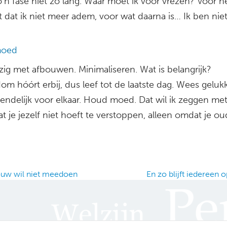
’n fase niet zo lang. Waar moet ik voor vrezen? Voor h
dat ik niet meer adem, voor wat daarna is… Ik ben nie
moed
zig met afbouwen. Minimaliseren. Wat is belangrijk?
m hóórt erbij, dus leef tot de laatste dag. Wees gelukk
iendelijk voor elkaar. Houd moed. Dat wil ik zeggen met
t je jezelf niet hoeft te verstoppen, alleen omdat je ou
uw wil niet meedoen
En zo blijft iedereen
ation