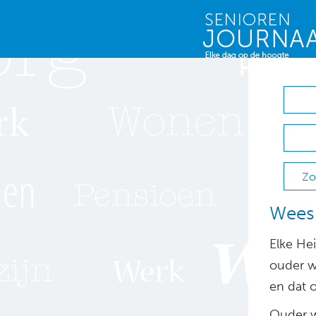
Zo
Wees 
Elke He
ouder w
en dat 
Ouder w