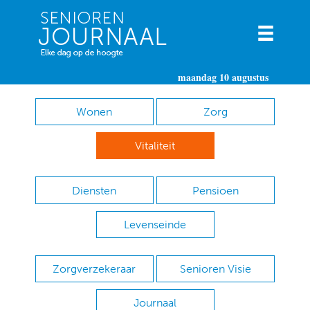
maandag 10 augustus
Wonen
Zorg
Vitaliteit
Diensten
Pensioen
Levenseinde
Zorgverzekeraar
Senioren Visie
Journaal