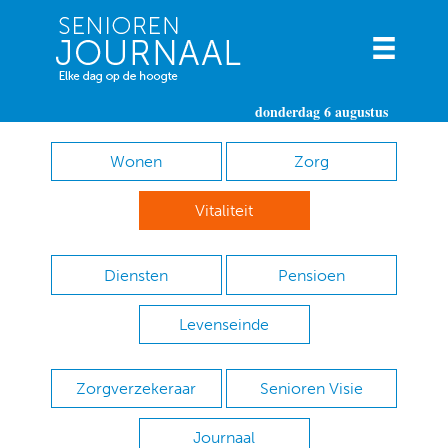
donderdag 6 augustus
Wonen
Zorg
Vitaliteit
Diensten
Pensioen
Levenseinde
Zorgverzekeraar
Senioren Visie
Journaal