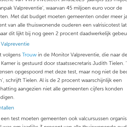
Aanpak Valpreventie’, waarvan 45 miljoen euro voor de
en. Met dat budget moeten gemeenten onder meer jaa
ent van alle thuiswonende ouderen een valrisicotest la
ar dit lijkt bij nog geen 2 procent daadwerkelijk gebeu
 Valpreventie
at volgens
Trouw
in de Monitor Valpreventie, die naar d
amer is gestuurd door staatssecretaris Judith Tielen. ‘E
nsen opgespoord met deze test, maar nog niet de b
n’, schrijft Tielen. Al is de 2 procent waarschijnlijk een
hatting aangezien niet alle gemeenten cijfers konden
digen.
ntallen
 een test moeten gemeenten ook valcursussen organis
l was om jaarlijks 3 procent van alle thuiswonende ou