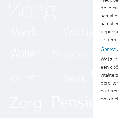
deze cur
aantal b
aantall
beperkt
onderreg
Gemoti
Wel zijn
een coör
vitalit
bereike
ouderen
om deel