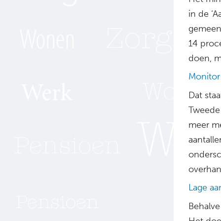
in de ‘
gemeent
14 proc
doen, ma
Monitor
Dat sta
Tweede K
meer me
aantalle
ondersc
overhan
Lage aa
Behalve
Het doe