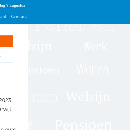
dag 7 augustus
aal
Contact
e
 2023
rwijl
en euro