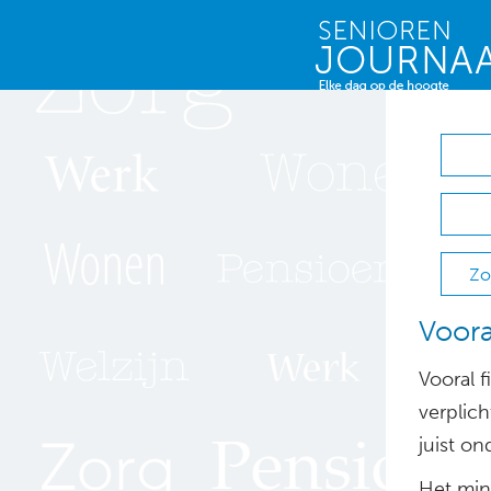
Zo
Voora
Vooral 
verplich
juist o
Het mini