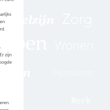
rlijks
ten
rd.
e
r zijn
eoogde
eren.
deren