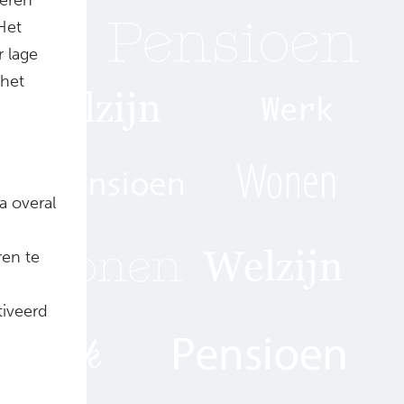
 Het
r lage
 het
a overal
ren te
tiveerd