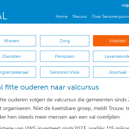
vrij
Home
Nieuws
Over Seniorenjourn
Wonen
Zorg
Vitaliteit
Diensten
Pensioen
Levenseind
rgverzekeraar
Senioren Visie
Journaal
l fitte ouderen naar valcursus
fitte ouderen volgen de valcursus die gemeenten sinds
t organiseren. Niet de kwetsbare groep, meldt Trouw, te
nder hen steeds meer mensen aan een val overlijden.
sterie van VWS investeert sinds2023 jaarlijks 115 miljo