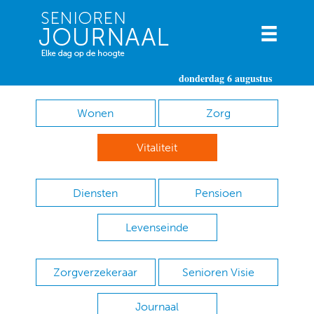
donderdag 6 augustus
Wonen
Zorg
Vitaliteit
Diensten
Pensioen
Levenseinde
Zorgverzekeraar
Senioren Visie
Journaal