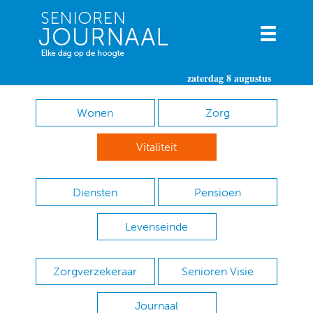
zaterdag 8 augustus
Wonen
Zorg
Vitaliteit
Diensten
Pensioen
Levenseinde
Zorgverzekeraar
Senioren Visie
Journaal