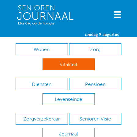
zondag 9 augustus
Wonen
Zorg
Vitaliteit
Diensten
Pensioen
Levenseinde
Zorgverzekeraar
Senioren Visie
Journaal