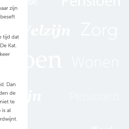
aar zijn
 beseft
 tijd dat
De Kat.
 keer
id. Dan
eden de
niet te
is al
erdwijnt.