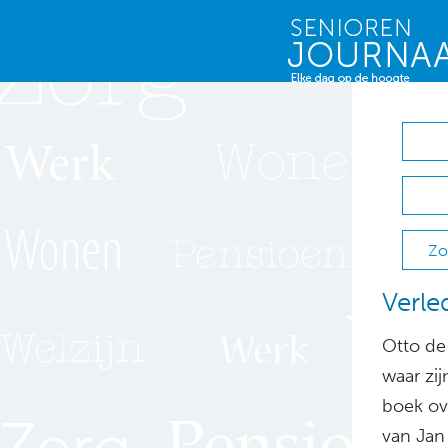
Zo
Verle
Otto de 
waar zi
boek ov
van Jan 