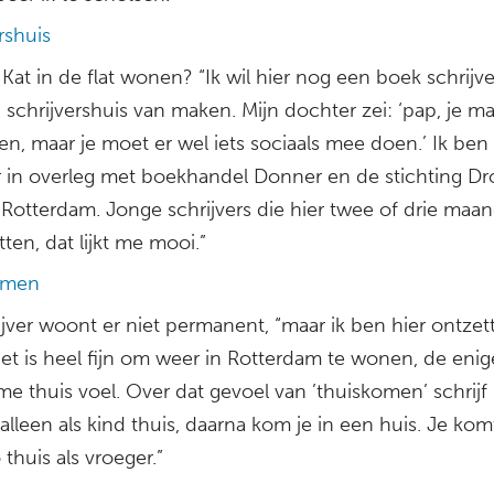
rshuis
e Kat in de flat wonen? “Ik wil hier nog een boek schrijv
schrijvershuis van maken. Mijn dochter zei: ‘pap, je m
n, maar je moet er wel iets sociaals mee doen.’ Ik ben
r in overleg met boekhandel Donner en de stichting D
 Rotterdam. Jonge schrijvers die hier twee of drie maa
itten, dat lijkt me mooi.”
omen
ijver woont er niet permanent, “maar ik ben hier ontze
et is heel fijn om weer in Rotterdam te wonen, de enig
me thuis voel. Over dat gevoel van ’thuiskomen’ schrijf 
alleen als kind thuis, daarna kom je in een huis. Je kom
thuis als vroeger.”