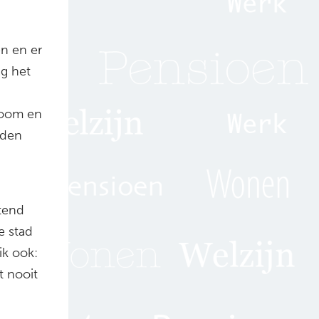
en en er
ag het
room en
nden
ttend
e stad
ik ook:
t nooit