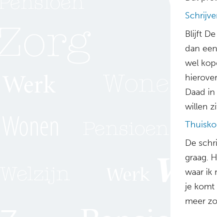
Schrijve
Blijft D
dan een 
wel kope
hierove
Daad in
willen z
Thuisk
De schr
graag. H
waar ik 
je komt 
meer zo 