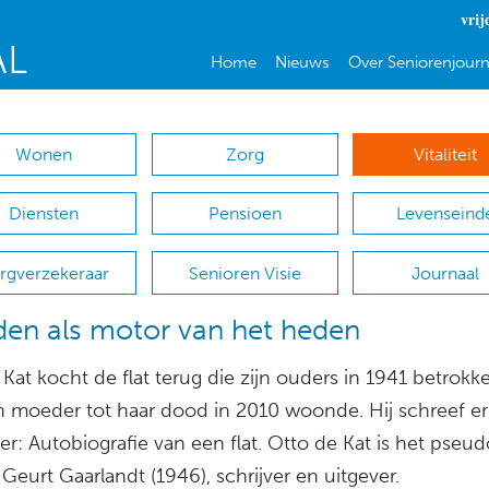
vrij
Home
Nieuws
Over Seniorenjourn
Wonen
Zorg
Vitaliteit
Diensten
Pensioen
Levenseind
rgverzekeraar
Senioren Visie
Journaal
den als motor van het heden
Kat kocht de flat terug die zijn ouders in 1941 betrokk
jn moeder tot haar dood in 2010 woonde. Hij schreef e
er: Autobiografie van een flat. Otto de Kat is het pseu
Geurt Gaarlandt (1946), schrijver en uitgever.