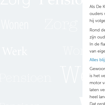
Als De K
ouders 
hij vol
Rond de 
zijn ou
In de fl
van eige
Alles blij
Gewoonl
is het v
motor v
laten ve
heel lan
Dat prob