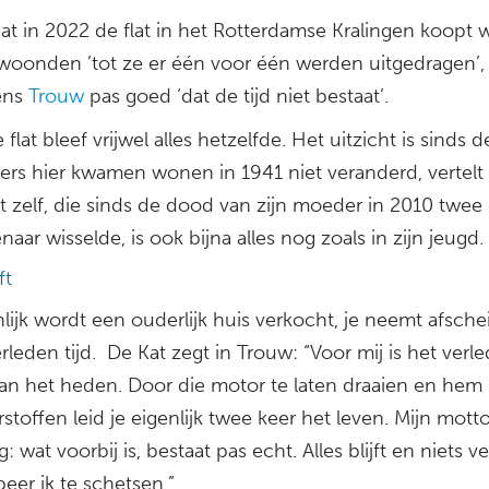
at in 2022 de flat in het Rotterdamse Kralingen koopt w
woonden ’tot ze er één voor één werden uitgedragen’,
gens
Trouw
pas goed ‘dat de tijd niet bestaat’.
flat bleef vrijwel alles hetzelfde. Het uitzicht is sinds de
ders hier kwamen wonen in 1941 niet veranderd, vertelt 
at zelf, die sinds de dood van zijn moeder in 2010 twee
naar wisselde, is ook bijna alles nog zoals in zijn jeugd.
ft
ijk wordt een ouderlijk huis verkocht, je neemt afsche
erleden tijd. De Kat zegt in Trouw: “Voor mij is het verl
an het heden. Door die motor te laten draaien en hem 
rstoffen leid je eigenlijk twee keer het leven. Mijn motto 
g: wat voorbij is, bestaat pas echt. Alles blijft en niets v
eer ik te schetsen.”