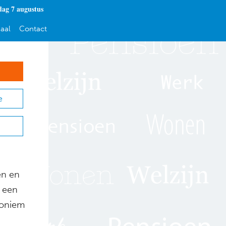
dag 7 augustus
aal
Contact
e
en en
r een
doniem