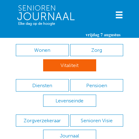
vrijdag 7 augustus
Wonen
Zorg
Vitaliteit
Diensten
Pensioen
Levenseinde
Zorgverzekeraar
Senioren Visie
Journaal