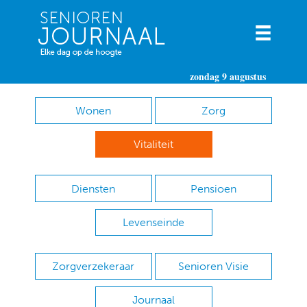
zondag 9 augustus
Wonen
Zorg
Vitaliteit
Diensten
Pensioen
Levenseinde
Zorgverzekeraar
Senioren Visie
Journaal