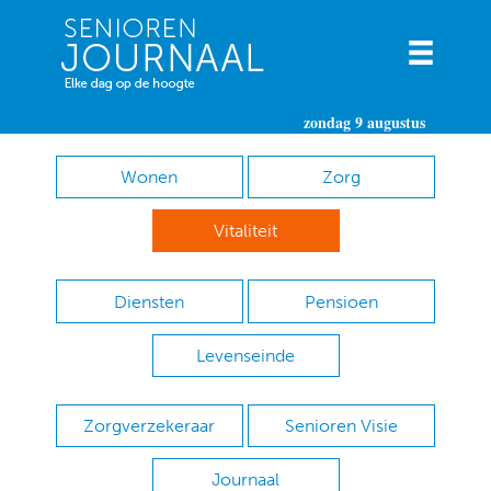
zondag 9 augustus
Wonen
Zorg
Vitaliteit
Diensten
Pensioen
Levenseinde
Zorgverzekeraar
Senioren Visie
Journaal