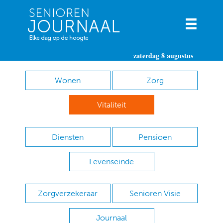
zaterdag 8 augustus
Wonen
Zorg
Vitaliteit
Diensten
Pensioen
Levenseinde
Zorgverzekeraar
Senioren Visie
Journaal