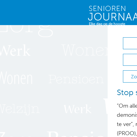
Zo
Stop 
“Om all
demonise
te ver”,
(PROO), 