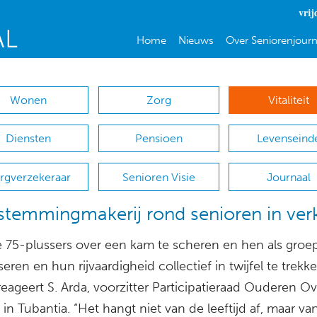
vrij
Home
Nieuws
Over Seniorenjourn
Wonen
Zorg
Vitaliteit
Diensten
Pensioen
Levenseind
rgverzekeraar
Senioren Visie
Journaal
stemmingmakerij rond senioren in ver
e 75-plussers over een kam te scheren en hen als groep
ren en hun rijvaardigheid collectief in twijfel te trekke
 reageert S. Arda, voorzitter Participatieraad Ouderen Ove
in Tubantia. “Het hangt niet van de leeftijd af, maar va