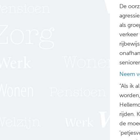
De oorz
agressie
als groe
verkeer
rijbewij
onafhan
senioren
Neem v
“Als ik 
worden,
Hellemon
rijden. 
de moed
‘petjesv