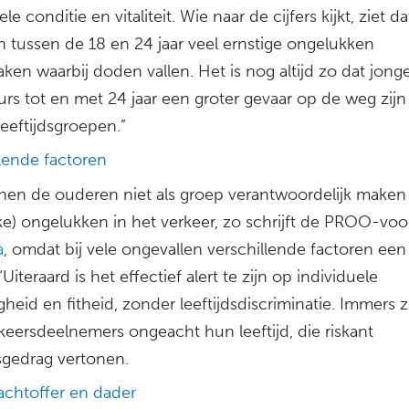
le conditie en vitaliteit. Wie naar de cijfers kijkt, ziet da
n tussen de 18 en 24 jaar veel ernstige ongelukken
ken waarbij doden vallen. Het is nog altijd zo dat jong
urs tot en met 24 jaar een groter gevaar op de weg zijn
eeftijdsgroepen.”
llende factoren
en de ouderen niet als groep verantwoordelijk maken
ke) ongelukken in het verkeer, zo schrijft de PROO-voor
a
, omdat bij vele ongevallen verschillende factoren een 
“Uiteraard is het effectief alert te zijn op individuele
igheid en fitheid, zonder leeftijdsdiscriminatie. Immers z
keersdeelnemers ongeacht hun leeftijd, die riskant
sgedrag vertonen.
lachtoffer en dader