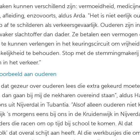
aken kunnen verschillend zijn: vermoeidheid, medicijn
, afleiding, enzovoorts, aldus Arda. “Het is niet eerlijk 
p af te schilderen als verkeersgevaarlijk. Ouderen zijn i
 vaker slachtoffer dan dader. Ze betalen een vermoge
s te kunnen verlengen in het keuringscircuit om vrijhei
kelijkheid te behouden. Stop met de stemmingmakerij
 in het verkeer.”
oorbeeld aan ouderen
al dat gezeur over ouderen lees die extra gekeurd moet
 dan gaan bij mij de nekharen overeind staan”, aldus H
s uit Nijverdal in Tubantia. “Alsof alleen ouderen niet
Kijk ’s morgens eens bij ons in de Kruidenwijk in Nijverd
ers die racen om op tijd bij school te komen. Al dat
olk’ dat overal schijt aan heeft. Al die werkbusjes die o