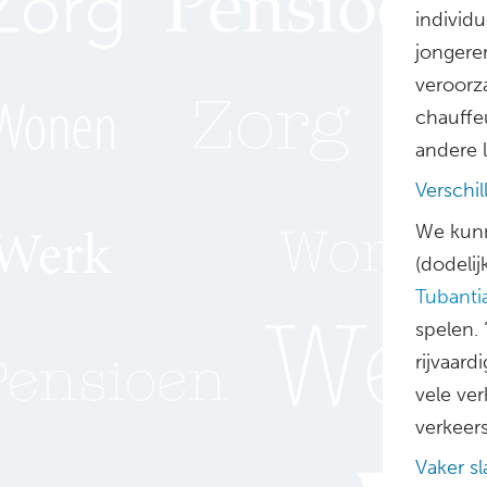
individue
jongere
veroorza
chauffe
andere l
Verschi
We kunn
(dodelij
Tubanti
spelen. 
rijvaard
vele ver
verkeer
Vaker s