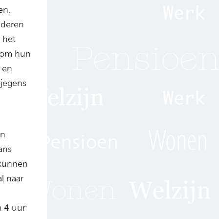
en,
ouderen
n het
n om hun
d en
 jegens
en
ans
 kunnen
al naar
m 4 uur