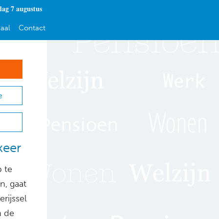
dag 7 augustus
aal
Contact
e
keer
 te
n, gaat
rijssel
n de