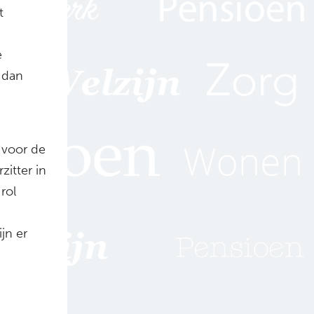
t
e
 dan
 voor de
zitter in
rol
ijn er