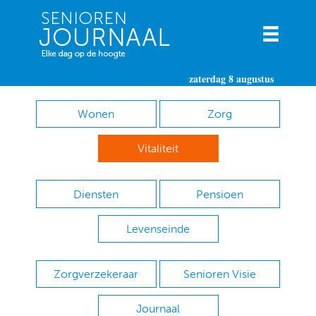
zaterdag 8 augustus
Wonen
Zorg
Vitaliteit
Diensten
Pensioen
Levenseinde
Zorgverzekeraar
Senioren Visie
Journaal