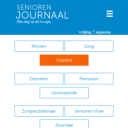
vrijdag 7 augustus
Wonen
Zorg
Vitaliteit
Diensten
Pensioen
Levenseinde
Zorgverzekeraar
Senioren Visie
Journaal