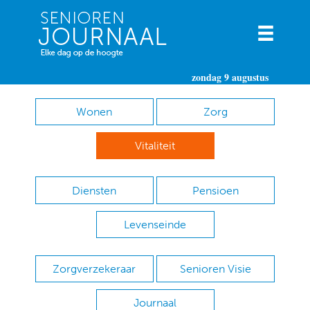
zondag 9 augustus
Wonen
Zorg
Vitaliteit
Diensten
Pensioen
Levenseinde
Zorgverzekeraar
Senioren Visie
Journaal