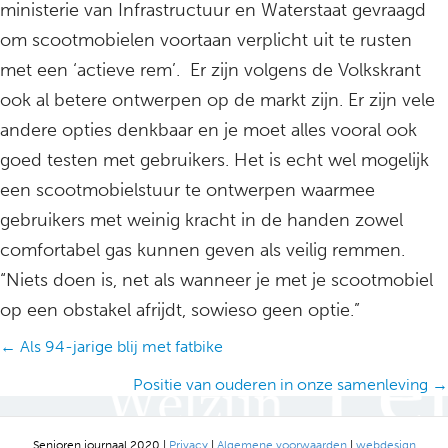
ministerie van Infrastructuur en Waterstaat gevraagd
om scootmobielen voortaan verplicht uit te rusten
met een ‘actieve rem’. Er zijn volgens de Volkskrant
ook al betere ontwerpen op de markt zijn. Er zijn vele
andere opties denkbaar en je moet alles vooral ook
goed testen met gebruikers. Het is echt wel mogelijk
een scootmobielstuur te ontwerpen waarmee
gebruikers met weinig kracht in de handen zowel
comfortabel gas kunnen geven als veilig remmen.
“Niets doen is, net als wanneer je met je scootmobiel
op een obstakel afrijdt, sowieso geen optie.”
Posts
← Als 94-jarige blij met fatbike
navigation
Positie van ouderen in onze samenleving →
Senioren journaal 2020 |
Privacy
|
Algemene voorwaarden
|
webdesign