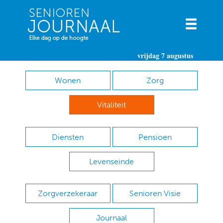
vrijdag 7 augustus
Wonen
Zorg
Vitaliteit
Diensten
Pensioen
Levenseinde
Zorgverzekeraar
Senioren Visie
Journaal