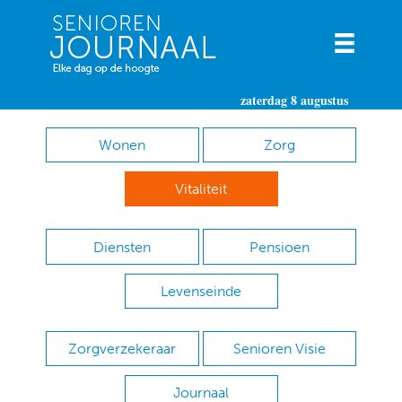
zaterdag 8 augustus
Wonen
Zorg
Vitaliteit
Diensten
Pensioen
Levenseinde
Zorgverzekeraar
Senioren Visie
Journaal