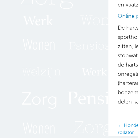
en vaat
Online
De hart
sportho
zitten,
stopwat
de harts
onregelm
(hartera
boezemf
delen k
Posts
← Honder
rollator
navig