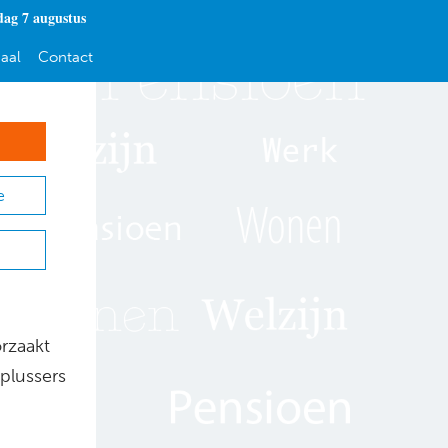
dag 7 augustus
aal
Contact
e
rzaakt
-plussers