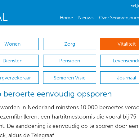
vrij
Home
Nieuws
Over Seniorenjourn
Wonen
Zorg
Vitaliteit
Diensten
Pensioen
Levenseind
rgverzekeraar
Senioren Visie
Journaal
o beroerte eenvoudig opsporen
ks worden in Nederland minstens 10.000 beroertes veroo
zemfibrilleren: een hartritmestoornis die vooral bij 75
t. De aandoening is eenvoudig op te sporen door een
k, aldus de Telegraaf.