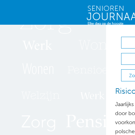
Zo
Risic
Jaarlij
door boe
voorkom
polschec