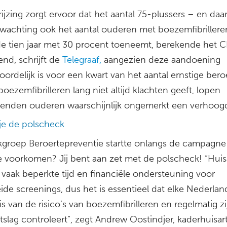
ijzing zorgt ervoor dat het aantal 75-plussers – en da
rwachting ook het aantal ouderen met boezemfibrillere
 tien jaar met 30 procent toeneemt, berekende het C
nd, schrijft de
Telegraaf,
aangezien deze aandoening
ordelijk is voor een kwart van het aantal ernstige bero
ezemfibrilleren lang niet altijd klachten geeft, lopen
zenden ouderen waarschijnlijk ongemerkt een verhoogd 
je de polscheck
groep Beroertepreventie startte onlangs de campagne
e voorkomen? Jij bent aan zet met de polscheck! “Huis
vaak beperkte tijd en financiële ondersteuning voor
ide screenings, dus het is essentieel dat elke Nederlan
s van de risico’s van boezemfibrilleren en regelmatig zi
tslag controleert”, zegt Andrew Oostindjer, kaderhuisart