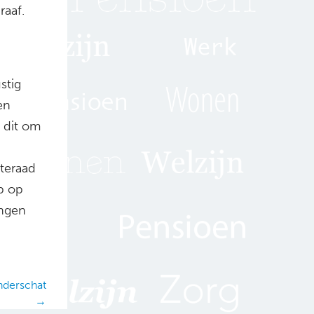
raaf.
stig
en
 dit om
rteraad
ip op
ingen
onderschat
→