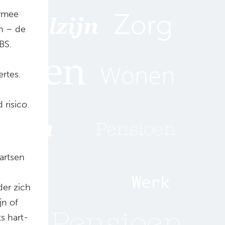
armee
n – de
BS.
ertes.
risico.
artsen
der zich
jn of
s hart-