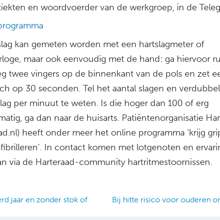
ziekten en woordvoerder van de werkgroep, in de Teleg
 programma
slag kan gemeten worden met een hartslagmeter of
rloge, maar ook eenvoudig met de hand: ga hiervoor ru
 leg twee vingers op de binnenkant van de pols en zet e
ch op 30 seconden. Tel het aantal slagen en verdubbel
lag per minuut te weten. Is die hoger dan 100 of erg
atig, ga dan naar de huisarts. Patiëntenorganisatie Ha
ad.nl) heeft onder meer het online programma ‘krijg gr
ibrilleren’. In contact komen met lotgenoten en ervar
an via de Harteraad-community hartritmestoornissen.
d jaar en zonder stok of
Bij hitte risico voor ouderen 
ation