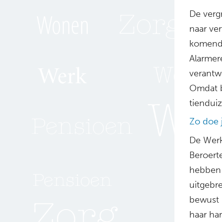
De vergr
naar ve
komende
Alarmere
verantwo
Omdat bo
tiendui
Zo doe 
De Werk
Beroert
hebben 
uitgebre
bewust i
haar har