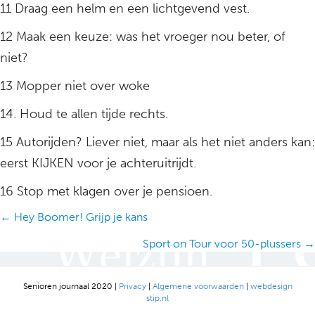
11 Draag een helm en een lichtgevend vest.
12 Maak een keuze: was het vroeger nou beter, of
niet?
13 Mopper niet over woke
14. Houd te allen tijde rechts.
15 Autorijden? Liever niet, maar als het niet anders kan:
eerst KIJKEN voor je achteruitrijdt.
16 Stop met klagen over je pensioen.
Posts
← Hey Boomer! Grijp je kans
navigation
Sport on Tour voor 50-plussers →
Senioren journaal 2020 |
Privacy
|
Algemene voorwaarden
|
webdesign
stip.nl