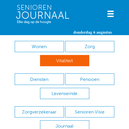
donderdag 6 augustus
Wonen
Zorg
Vitaliteit
Diensten
Pensioen
Levenseinde
Zorgverzekeraar
Senioren Visie
Journaal