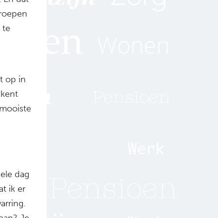
 roepen
 te
t op in
 kent
ermooiste
n
hele dag
t ik er
arring.
Daan? Je