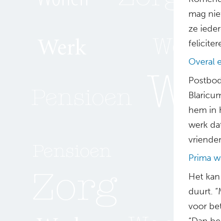
mag nie
ze iede
feliciter
Overal 
Postbod
Blaricum
hem in h
werk dat
vriende
Prima wa
Het kan
duurt. “
voor bet
“Dan be