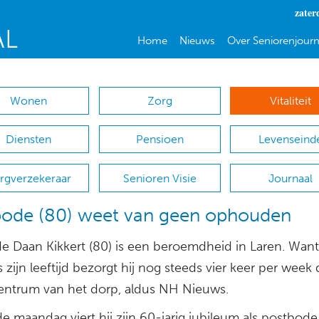
zater
Home
Nieuws
Over Seniorenjourn
Wonen
Zorg
Vitaliteit
Diensten
Pensioen
Levenseind
rgverzekeraar
Senioren Visie
Journaal
ode (80) weet van geen ophouden
e Daan Kikkert (80) is een beroemdheid in Laren. Want
zijn leeftijd bezorgt hij nog steeds vier keer per week
centrum van het dorp, aldus NH Nieuws.
 maandag viert hij zijn 60-jarig jubileum als postbode