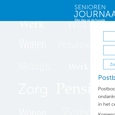
Zo
Postb
Postbod
ondanks 
in het 
Komende