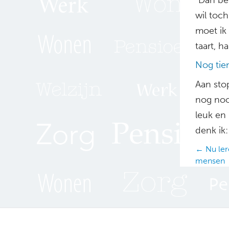
wil toch
moet ik 
taart, ha
Nog tie
Aan sto
nog nooi
leuk en 
denk ik:
Posts
← Nu ler
mensen
navig