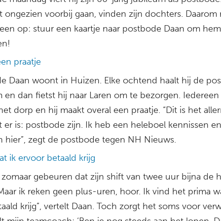
t ongezien voorbij gaan, vinden zijn dochters. Daarom
reen op: stuur een kaartje naar postbode Daan om hem
en!
een praatje
e Daan woont in Huizen. Elke ochtend haalt hij de pos
 en dan fietst hij naar Laren om te bezorgen. Iedereen
et dorp en hij maakt overal een praatje. “Dit is het all
 er is: postbode zijn. Ik heb een heleboel kennissen e
n hier”, zegt de postbode tegen NH Nieuws.
t ik ervoor betaald krijg
 zomaar gebeuren dat zijn shift van twee uur bijna de 
Maar ik reken geen plus-uren, hoor. Ik vind het prima wa
aald krijg”, vertelt Daan. Toch zorgt het soms voor verw
lt mijn teamcoach: ‘Ben je nog steeds aan het lopen, 