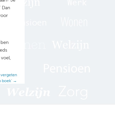
’ Dan
voor
 ben
eeds
 voel,
 vergeten
n boek’ →