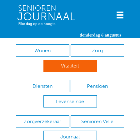
donderdag 6 augustus
Wonen
Zorg
Vitaliteit
Diensten
Pensioen
Levenseinde
Zorgverzekeraar
Senioren Visie
Journaal