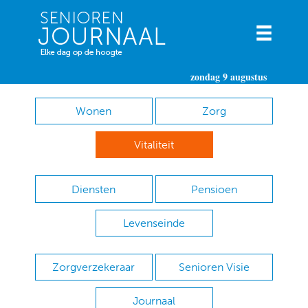
zondag 9 augustus
Wonen
Zorg
Vitaliteit
Diensten
Pensioen
Levenseinde
Zorgverzekeraar
Senioren Visie
Journaal