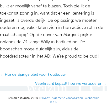
blijkt er moeilijk vanaf te blazen. Toch zie ik de
toekomst zonnig in, want dat er een kentering is
ingezet, is overduidelijk. De oplossing: we moeten
ouderen nóg vaker laten zien in hun actieve rol in de
maatschappij.” Op de cover van Margriet prijkte
onlangs de 73-jarige Willy in badkleding. De
boodschap moge duidelijk zijn, aldus de
hoofdredacteur in het AD: We’re proud to be oud!
Posts
← Honderdjarige pleit voor houtbouw
navigation
Veerkracht bepaalt hoe we verouderen →
Senioren journaal 2020 |
Privacy
|
Algemene voorwaarden
|
webdesign
stip.nl