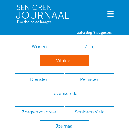
zaterdag 8 augustus
Wonen
Zorg
Vitaliteit
Diensten
Pensioen
Levenseinde
Zorgverzekeraar
Senioren Visie
Journaal