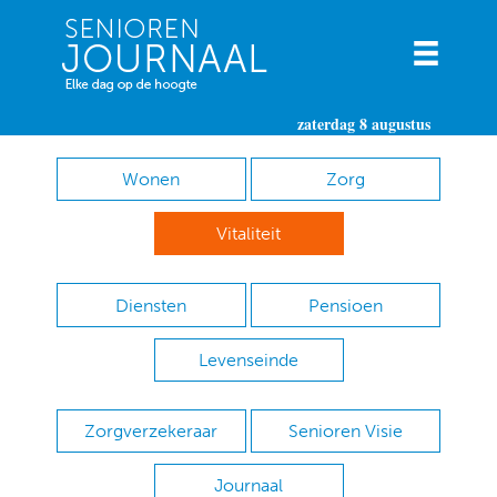
zaterdag 8 augustus
Wonen
Zorg
Vitaliteit
Diensten
Pensioen
Levenseinde
Zorgverzekeraar
Senioren Visie
Journaal