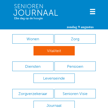
zondag 9 augustus
Wonen
Zorg
Vitaliteit
Diensten
Pensioen
Levenseinde
Zorgverzekeraar
Senioren Visie
Journaal