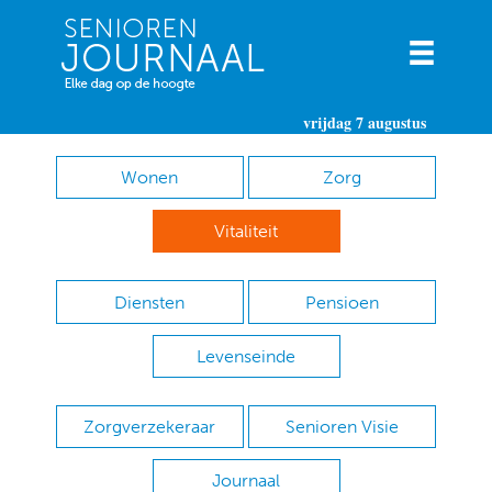
vrijdag 7 augustus
Wonen
Zorg
Vitaliteit
Diensten
Pensioen
Levenseinde
Zorgverzekeraar
Senioren Visie
Journaal