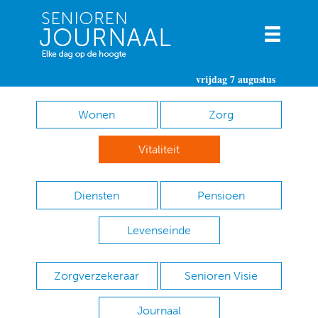
vrijdag 7 augustus
Wonen
Zorg
Vitaliteit
Diensten
Pensioen
Levenseinde
Zorgverzekeraar
Senioren Visie
Journaal