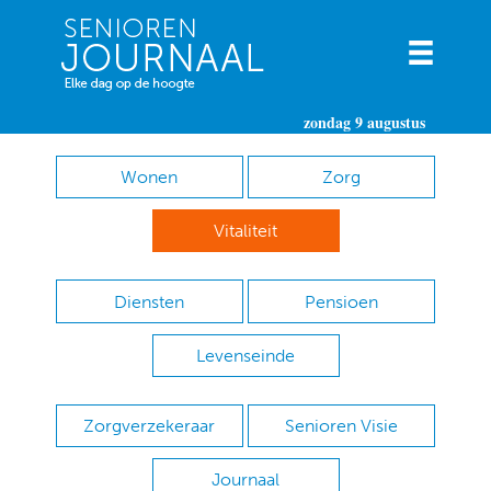
zondag 9 augustus
Wonen
Zorg
Vitaliteit
Diensten
Pensioen
Levenseinde
Zorgverzekeraar
Senioren Visie
Journaal