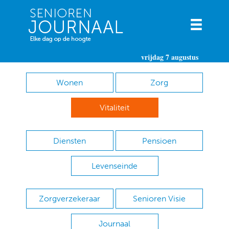
vrijdag 7 augustus
Wonen
Zorg
Vitaliteit
Diensten
Pensioen
Levenseinde
Zorgverzekeraar
Senioren Visie
Journaal