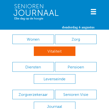
donderdag 6 augustus
Wonen
Zorg
Vitaliteit
Diensten
Pensioen
Levenseinde
Zorgverzekeraar
Senioren Visie
Journaal