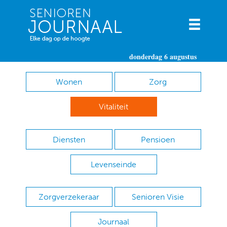
donderdag 6 augustus
Wonen
Zorg
Vitaliteit
Diensten
Pensioen
Levenseinde
Zorgverzekeraar
Senioren Visie
Journaal