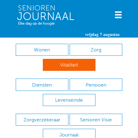
vrijdag 7 augustus
Wonen
Zorg
Vitaliteit
Diensten
Pensioen
Levenseinde
Zorgverzekeraar
Senioren Visie
Journaal