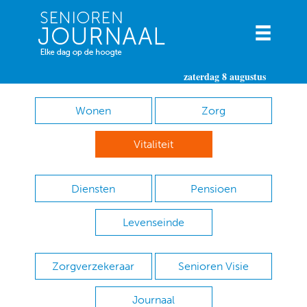
zaterdag 8 augustus
Wonen
Zorg
Vitaliteit
Diensten
Pensioen
Levenseinde
Zorgverzekeraar
Senioren Visie
Journaal