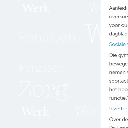
Aanleidi
overkoe
voor ou
dagblad
Sociale 
Die gym
bewegen
nemen w
sportac
het hoo
functie.
Inzette
Over de
De Limbu