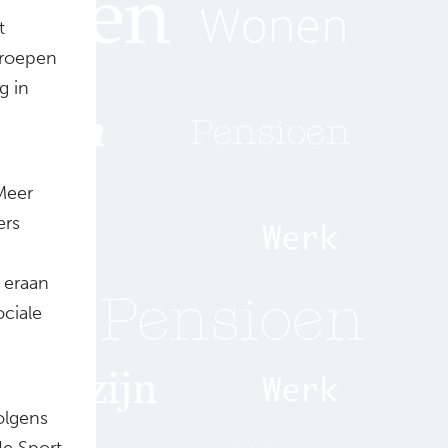
t
groepen
g in
Meer
ers
 eraan
ciale
olgens
de Sport