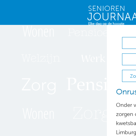
Zo
Onru
Onder v
zorgen 
kwetsba
Limburg