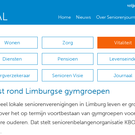
vrij
Home
Nieuws
Over Seniorenjourn
Wonen
Zorg
Vitaliteit
Diensten
Pensioen
Levenseind
rgverzekeraar
Senioren Visie
Journaal
st rond Limburgse gymgroepen
eel lokale seniorenverenigingen in Limburg leven er gr
over het op termijn voortbestaan van gymgroepen voo
re ouderen. Dat stelt seniorenbelangenorganisatie KB
.