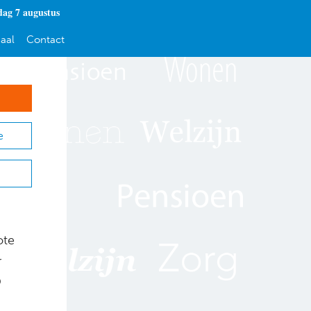
dag 7 augustus
aal
Contact
e
ote
r
O