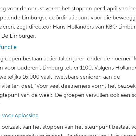
ng voor de onrust vormt het stoppen per 1 april van he
pelende Limburgse coördinatiepunt voor die beweeg
deren, zegt directeur Hans Hollanders van KBO Limbur
 De Limburger.
functie
groepen bestaan al tientallen jaren onder de noemer ‘
 voor ouderen’. Limburg telt er 1100. Volgens Holland
ekelijks 16.000 vaak kwetsbare senioren aan de
tiviteiten deel. ”Voor veel deelnemers vormt het bezoek
gtepunt van de week. De groepen vervullen ook een so
”
n voor oplossing
 oorzaak van het stoppen van het steunpunt bestaat v
rger verschil van inzicht. De directeur van Huis voor 