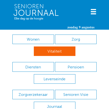
zondag 9 augustus
Wonen
Zorg
Vitaliteit
Diensten
Pensioen
Levenseinde
Zorgverzekeraar
Senioren Visie
Journaal