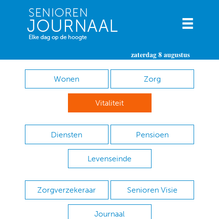
zaterdag 8 augustus
Wonen
Zorg
Vitaliteit
Diensten
Pensioen
Levenseinde
Zorgverzekeraar
Senioren Visie
Journaal