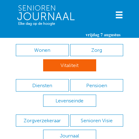
vrijdag 7 augustus
Wonen
Zorg
Vitaliteit
Diensten
Pensioen
Levenseinde
Zorgverzekeraar
Senioren Visie
Journaal