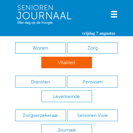
vrijdag 7 augustus
Wonen
Zorg
Vitaliteit
Diensten
Pensioen
Levenseinde
Zorgverzekeraar
Senioren Visie
Journaal