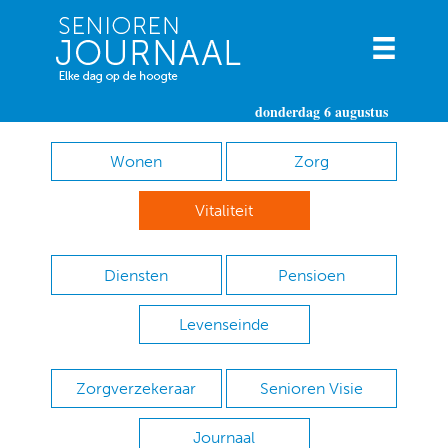
donderdag 6 augustus
Wonen
Zorg
Vitaliteit
Diensten
Pensioen
Levenseinde
Zorgverzekeraar
Senioren Visie
Journaal