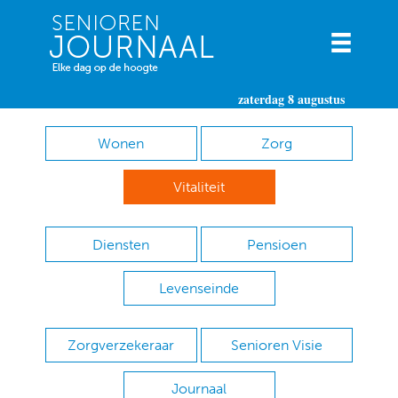
zaterdag 8 augustus
Wonen
Zorg
Vitaliteit
Diensten
Pensioen
Levenseinde
Zorgverzekeraar
Senioren Visie
Journaal