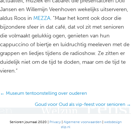
actualiteit, muziek en cabaret die presentatoren Dolf
Jansen en Willemijn Veenhoven wekelijks uitserveren,
aldus Roos in
MEZZA
. ”Maar het komt ook door die
bijzondere sfeer in dat café, dat vol zit met senioren
die volmaakt gelukkig ogen, genieten van hun
cappuccino of biertje en luidruchtig meeleven met de
grappen en liedjes tijdens de radioshow. Ze zitten er
duidelijk niet om de tijd te doden, maar om de tijd te
vieren.”
Posts
← Museum tentoonstelling over ouderen
navigation
Goud voor Oud als vip-feest voor senioren →
Senioren journaal 2020 |
Privacy
|
Algemene voorwaarden
|
webdesign
stip.nl