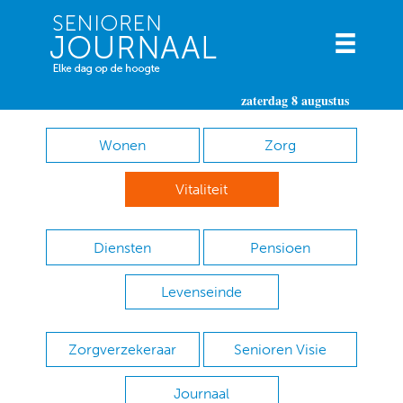
zaterdag 8 augustus
Wonen
Zorg
Vitaliteit
Diensten
Pensioen
Levenseinde
Zorgverzekeraar
Senioren Visie
Journaal