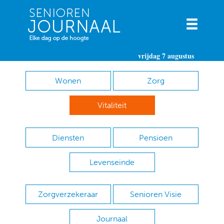
vrijdag 7 augustus
Wonen
Zorg
Vitaliteit
Diensten
Pensioen
Levenseinde
Zorgverzekeraar
Senioren Visie
Journaal