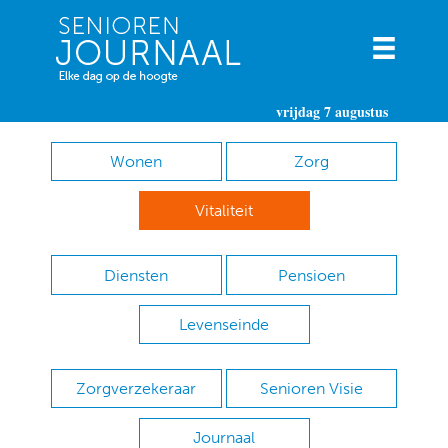
vrijdag 7 augustus
Wonen
Zorg
Vitaliteit
Diensten
Pensioen
Levenseinde
Zorgverzekeraar
Senioren Visie
Journaal