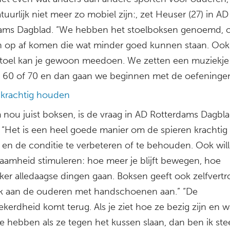
uurlijk niet meer zo mobiel zijn:, zet Heuser (27) in AD
ams Dagblad. “We hebben het stoelboksen genoemd, 
 op af komen die wat minder goed kunnen staan. Ook
stoel kan je gewoon meedoen. We zetten een muziekje 
n 60 of 70 en dan gaan we beginnen met de oefeningen
 krachtig houden
nou juist boksen, is de vraag in AD Rotterdams Dagbla
 “Het is een heel goede manier om de spieren krachtig 
en de conditie te verbeteren of te behouden. Ook wil
zaamheid stimuleren: hoe meer je blijft bewegen, hoe
jker alledaagse dingen gaan. Boksen geeft ook zelfvert
 ik aan de ouderen met handschoenen aan.” “De
ekerdheid komt terug. Als je ziet hoe ze bezig zijn en w
ze hebben als ze tegen het kussen slaan, dan ben ik st