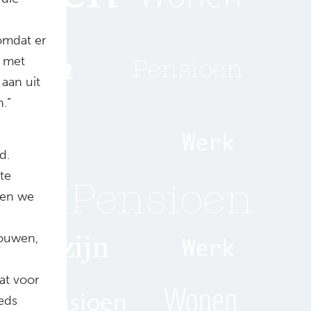
omdat er
 met
aan uit
.”
d.
te
len we
rouwen,
at voor
eeds