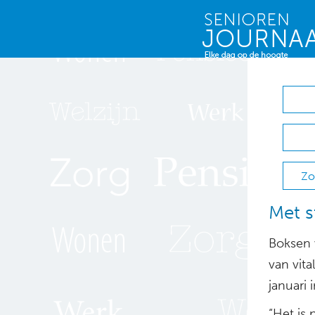
Zo
Met s
Boksen 
van vit
januari
“Het is