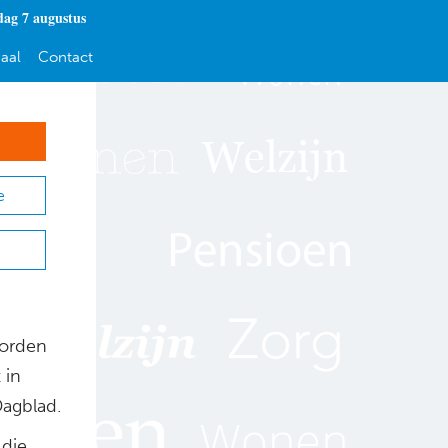
dag 7 augustus
aal
Contact
e
worden
 in
Dagblad.
 die