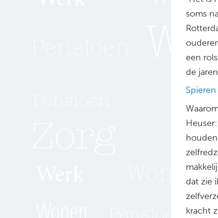
soms nat
Rotterd
ouderen
een rol
de jare
Spieren
Waarom 
Heuser:
houden 
zelfred
makkeli
dat zie
zelfverz
kracht 