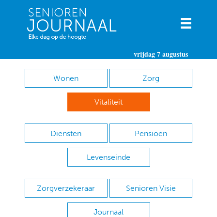
vrijdag 7 augustus
Wonen
Zorg
Vitaliteit
Diensten
Pensioen
Levenseinde
Zorgverzekeraar
Senioren Visie
Journaal