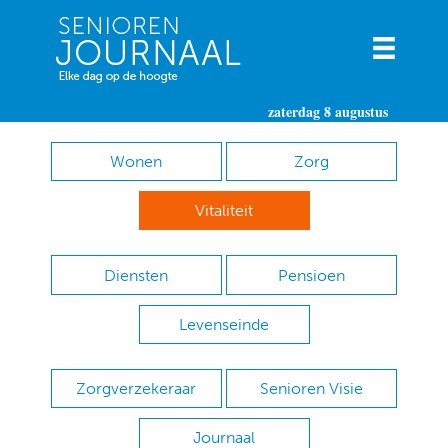
zaterdag 8 augustus
Wonen
Zorg
Vitaliteit
Diensten
Pensioen
Levenseinde
Zorgverzekeraar
Senioren Visie
Journaal