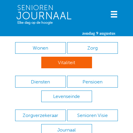
zondag 9 augustus
Wonen
Zorg
Vitaliteit
Diensten
Pensioen
Levenseinde
Zorgverzekeraar
Senioren Visie
Journaal